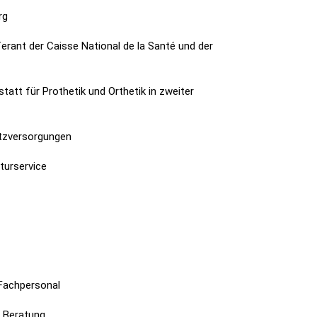
rg
ferant der Caisse National de la Santé und der
att für Prothetik und Orthetik in zweiter
Sitzversorgungen
turservice
 Fachpersonal
e Beratung