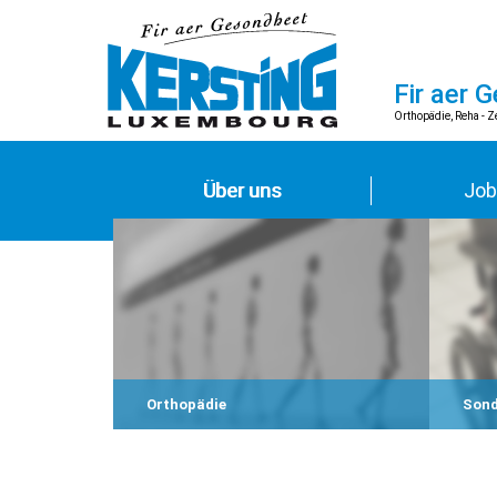
Fir aer 
Orthopädie, Reha - 
Über uns
Job
Orthopädie
Son