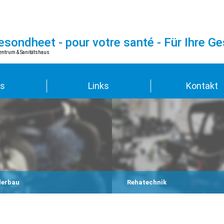
Gesondheet - pour votre santé - Für Ihre G
Zentrum & Sanitätshaus
s
Links
Kontakt
derbau
Rehatechnik